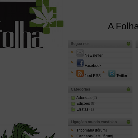
A Folha
Segue-nos
Newsletter
Facebook
feed RSS
Twitter
Categorias
Adendas
(2)
Edições
(9)
Erratas
(1)
Ligações mundo canábico
Tricomaria [fórum]
CannabisCafe [fórum]