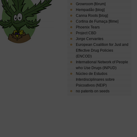
Growroom [fórum]
Hempadão [blog]
Canna Roots [blog]
Cortina de Fumaça [filme]
Phoenix Tears
Project CBD
Jorge Cervantes
European Coalition for Just and
Effective Drug Policies
(ENCOD)
International Network of People
who Use Drugs (INPUD)
Núcleo de Estudos
Interdisciplinares sobre
Psicoativos (NEIP)
no patents on seeds