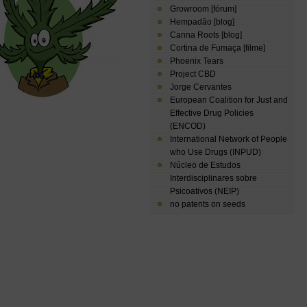
Growroom [fórum]
Hempadão [blog]
Canna Roots [blog]
Cortina de Fumaça [filme]
Phoenix Tears
Project CBD
Jorge Cervantes
European Coalition for Just and
Effective Drug Policies
(ENCOD)
International Network of People
who Use Drugs (INPUD)
Núcleo de Estudos
Interdisciplinares sobre
Psicoativos (NEIP)
no patents on seeds