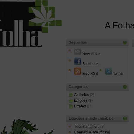
A Folha
Segue-nos
Newsletter
Facebook
feed RSS
Twitter
Categorias
Adendas
(2)
Edições
(9)
Erratas
(1)
Ligações mundo canábico
Tricomaria [fórum]
CannabisCafe [fórum]