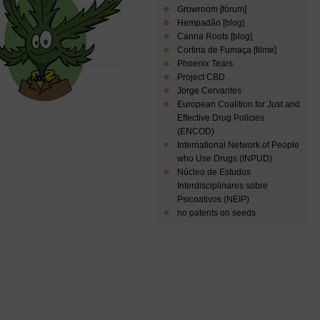
Growroom [fórum]
Hempadão [blog]
Canna Roots [blog]
Cortina de Fumaça [filme]
Phoenix Tears
Project CBD
Jorge Cervantes
European Coalition for Just and
Effective Drug Policies
(ENCOD)
International Network of People
who Use Drugs (INPUD)
Núcleo de Estudos
Interdisciplinares sobre
Psicoativos (NEIP)
no patents on seeds