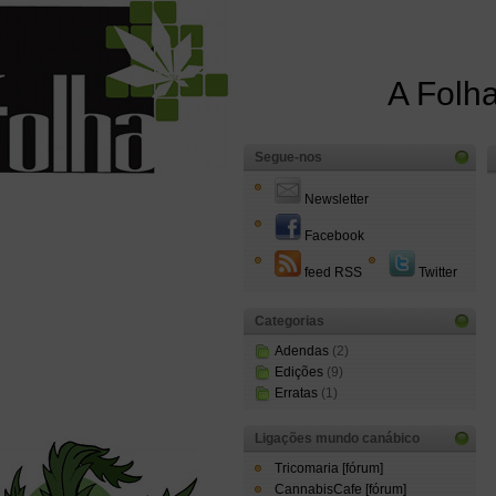
A Folha
Segue-nos
Newsletter
Facebook
feed RSS
Twitter
Categorias
Adendas
(2)
Edições
(9)
Erratas
(1)
Ligações mundo canábico
Tricomaria [fórum]
CannabisCafe [fórum]