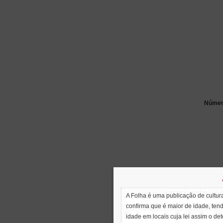
Número
A Folha é uma publicação de cultura
confirma que é maior de idade, ten
idade em locais cuja lei assim o de