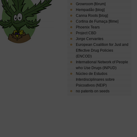
Growroom [fórum]
Hempadão [blog]
Canna Roots [blog]
Cortina de Fumaça [filme]
Phoenix Tears
Project CBD
Jorge Cervantes
European Coalition for Just and
Effective Drug Policies
(ENCOD)
International Network of People
who Use Drugs (INPUD)
Núcleo de Estudos
Interdisciplinares sobre
Psicoativos (NEIP)
no patents on seeds