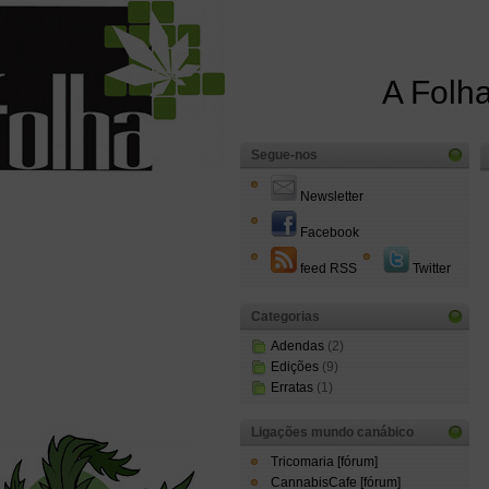
A Folha
Segue-nos
Newsletter
Facebook
feed RSS
Twitter
Categorias
Adendas
(2)
Edições
(9)
Erratas
(1)
Ligações mundo canábico
Tricomaria [fórum]
CannabisCafe [fórum]