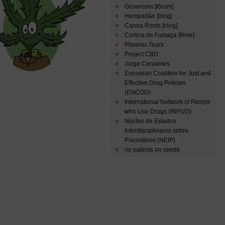
Growroom [fórum]
Hempadão [blog]
Canna Roots [blog]
Cortina de Fumaça [filme]
Phoenix Tears
Project CBD
Jorge Cervantes
European Coalition for Just and
Effective Drug Policies
(ENCOD)
International Network of People
who Use Drugs (INPUD)
Núcleo de Estudos
Interdisciplinares sobre
Psicoativos (NEIP)
no patents on seeds