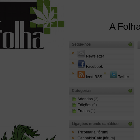
A Folha
Segue-nos
Newsletter
Facebook
feed RSS
Twitter
Categorias
Adendas
(2)
Edições
(9)
Erratas
(1)
Ligações mundo canábico
Tricomaria [fórum]
CannabisCafe [fórum]