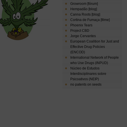
Growroom [fórum]
Hempadão [blog]
Canna Roots [blog]
Cortina de Fumaça [filme]
Phoenix Tears
Project CBD
Jorge Cervantes
European Coalition for Just and
Effective Drug Policies
(ENCOD)
International Network of People
who Use Drugs (INPUD)
Núcleo de Estudos
Interdisciplinares sobre
Psicoativos (NEIP)
no patents on seeds