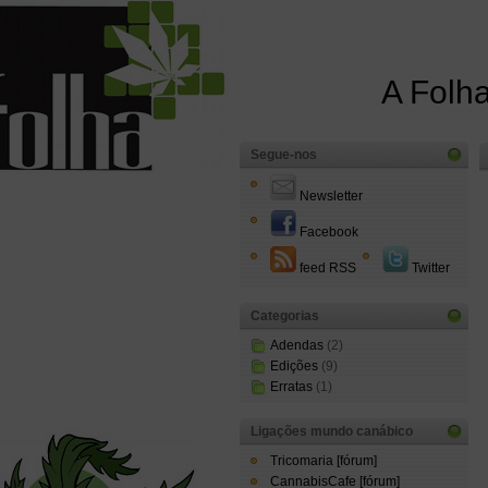
A Folha
Segue-nos
Newsletter
Facebook
feed RSS
Twitter
Categorias
Adendas
(2)
Edições
(9)
Erratas
(1)
Ligações mundo canábico
Tricomaria [fórum]
CannabisCafe [fórum]