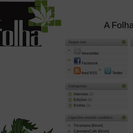
A Folha
Segue-nos
Newsletter
Facebook
feed RSS
Twitter
Categorias
Adendas
(2)
Edições
(9)
Erratas
(1)
Ligações mundo canábico
Tricomaria [fórum]
CannabisCafe [fórum]