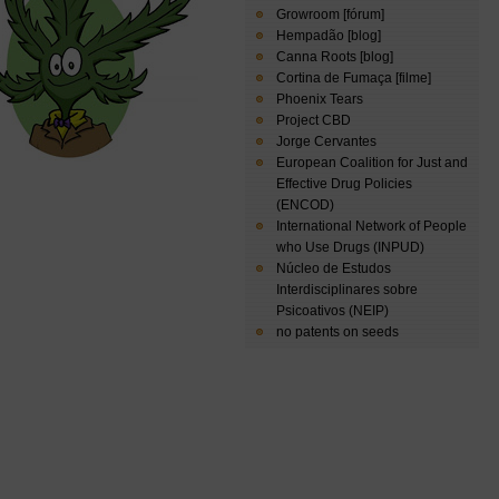
Growroom [fórum]
Hempadão [blog]
Canna Roots [blog]
Cortina de Fumaça [filme]
Phoenix Tears
Project CBD
Jorge Cervantes
European Coalition for Just and
Effective Drug Policies
(ENCOD)
International Network of People
who Use Drugs (INPUD)
Núcleo de Estudos
Interdisciplinares sobre
Psicoativos (NEIP)
no patents on seeds