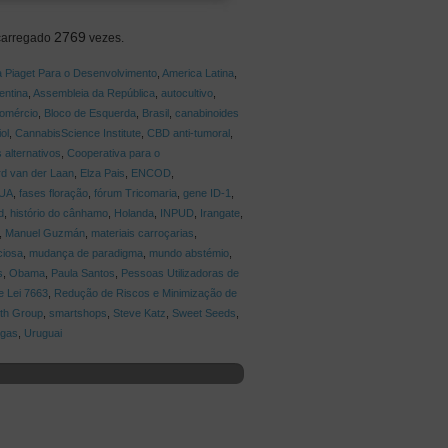
2769
carregado
vezes.
 Piaget Para o Desenvolvimento
,
America Latina
,
entina
,
Assembleia da República
,
autocultivo
,
Comércio
,
Bloco de Esquerda
,
Brasil
,
canabinoides
ol
,
CannabisScience Institute
,
CBD anti-tumoral
,
 alternativos
,
Cooperativa para o
d van der Laan
,
Elza Pais
,
ENCOD
,
UA
,
fases floração
,
fórum Tricomaria
,
gene ID-1
,
d
,
histório do cânhamo
,
Holanda
,
INPUD
,
Irangate
,
,
Manuel Guzmán
,
materiais carroçarias
,
ciosa
,
mudança de paradigma
,
mundo abstémio
,
s
,
Obama
,
Paula Santos
,
Pessoas Utilizadoras de
e Lei 7663
,
Redução de Riscos e Minimização de
th Group
,
smartshops
,
Steve Katz
,
Sweet Seeds
,
ogas
,
Uruguai