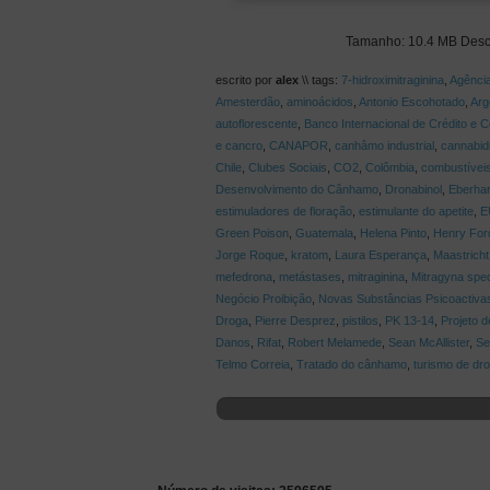
Tamanho: 10.4 MB Des
escrito por
alex
\\ tags:
7-hidroximitraginina
,
Agência
Amesterdão
,
aminoácidos
,
Antonio Escohotado
,
Arg
autoflorescente
,
Banco Internacional de Crédito e 
e cancro
,
CANAPOR
,
canhâmo industrial
,
cannabidi
Chile
,
Clubes Sociais
,
CO2
,
Colômbia
,
combustíveis
Desenvolvimento do Cânhamo
,
Dronabinol
,
Eberhar
estimuladores de floração
,
estimulante do apetite
,
E
Green Poison
,
Guatemala
,
Helena Pinto
,
Henry For
Jorge Roque
,
kratom
,
Laura Esperança
,
Maastricht
mefedrona
,
metástases
,
mitraginina
,
Mitragyna spe
Negócio Proibição
,
Novas Substâncias Psicoactiva
Droga
,
Pierre Desprez
,
pistilos
,
PK 13-14
,
Projeto d
Danos
,
Rifat
,
Robert Melamede
,
Sean McAllister
,
Se
Telmo Correia
,
Tratado do cânhamo
,
turismo de dr