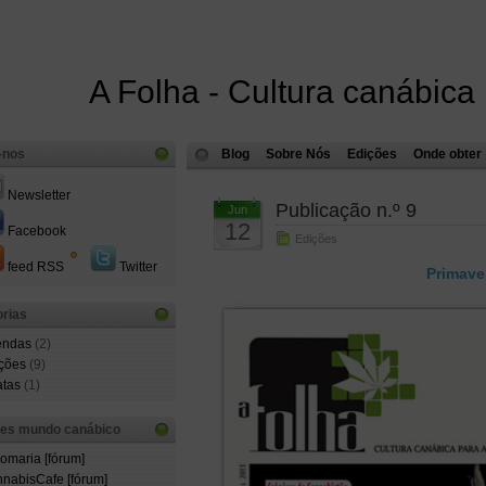
A Folha - Cultura canábica
-nos
Blog
Sobre Nós
Edições
Onde obter
Newsletter
Publicação n.º 9
Jun
12
Facebook
Edições
feed RSS
Twitter
Primave
rias
endas
(2)
ções
(9)
atas
(1)
ões mundo canábico
comaria [fórum]
nabisCafe [fórum]