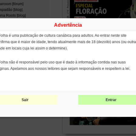
wroom [fórum]
padão [blog]
na Roots [blog]
tina de Fumaça [filme]
Advertência
enix Tears
ject CBD
Folha é uma publicação de cultura canábica para adultos. Ao entrar neste site
ge Cervantes
nfirma que é maior de idade, tendo atualmente mais de 18 (dezoito) anos (ou outra
opean Coalition for Just and
ade em locais cuja lei assim o determine).
ective Drug Policies
NCOD)
ernational Network of People
Folha não é responsável pelo uso que é dado à informação contida nas suas
 Use Drugs (INPUD)
ginas. Apelamos aos nossos leitores que sejam responsáveis e respeitem a lei.
leo de Estudos
erdisciplinares sobre
coativos (NEIP)
patents on seeds
Sair
Entrar