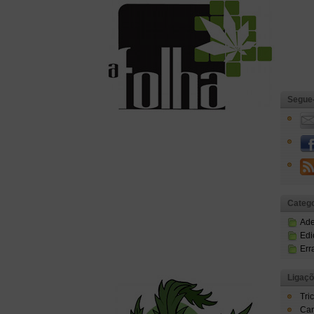
Segue
Catego
Ad
Edi
Err
Ligaç
Tri
Can