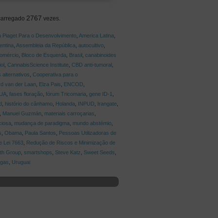
2767
carregado
vezes.
 Piaget Para o Desenvolvimento
,
America Latina
,
entina
,
Assembleia da República
,
autocultivo
,
Comércio
,
Bloco de Esquerda
,
Brasil
,
canabinoides
ol
,
CannabisScience Institute
,
CBD anti-tumoral
,
 alternativos
,
Cooperativa para o
d van der Laan
,
Elza Pais
,
ENCOD
,
UA
,
fases floração
,
fórum Tricomaria
,
gene ID-1
,
d
,
histório do cânhamo
,
Holanda
,
INPUD
,
Irangate
,
,
Manuel Guzmán
,
materiais carroçarias
,
ciosa
,
mudança de paradigma
,
mundo abstémio
,
s
,
Obama
,
Paula Santos
,
Pessoas Utilizadoras de
e Lei 7663
,
Redução de Riscos e Minimização de
th Group
,
smartshops
,
Steve Katz
,
Sweet Seeds
,
ogas
,
Uruguai