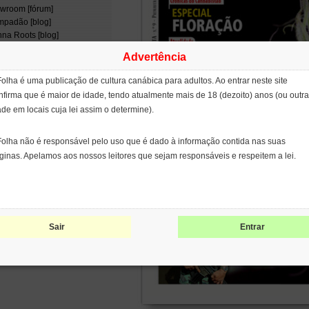
wroom [fórum]
padão [blog]
na Roots [blog]
tina de Fumaça [filme]
Advertência
enix Tears
ject CBD
Folha é uma publicação de cultura canábica para adultos. Ao entrar neste site
ge Cervantes
nfirma que é maior de idade, tendo atualmente mais de 18 (dezoito) anos (ou outra
opean Coalition for Just and
ade em locais cuja lei assim o determine).
ective Drug Policies
NCOD)
ernational Network of People
Folha não é responsável pelo uso que é dado à informação contida nas suas
 Use Drugs (INPUD)
ginas. Apelamos aos nossos leitores que sejam responsáveis e respeitem a lei.
leo de Estudos
erdisciplinares sobre
coativos (NEIP)
patents on seeds
Sair
Entrar