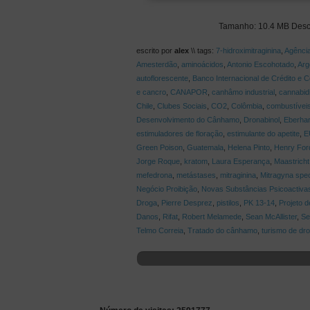
Tamanho: 10.4 MB Des
escrito por
alex
\\ tags:
7-hidroximitraginina
,
Agência
Amesterdão
,
aminoácidos
,
Antonio Escohotado
,
Arg
autoflorescente
,
Banco Internacional de Crédito e 
e cancro
,
CANAPOR
,
canhâmo industrial
,
cannabidi
Chile
,
Clubes Sociais
,
CO2
,
Colômbia
,
combustíveis
Desenvolvimento do Cânhamo
,
Dronabinol
,
Eberhar
estimuladores de floração
,
estimulante do apetite
,
E
Green Poison
,
Guatemala
,
Helena Pinto
,
Henry For
Jorge Roque
,
kratom
,
Laura Esperança
,
Maastricht
mefedrona
,
metástases
,
mitraginina
,
Mitragyna spe
Negócio Proibição
,
Novas Substâncias Psicoactiva
Droga
,
Pierre Desprez
,
pistilos
,
PK 13-14
,
Projeto d
Danos
,
Rifat
,
Robert Melamede
,
Sean McAllister
,
Se
Telmo Correia
,
Tratado do cânhamo
,
turismo de dr