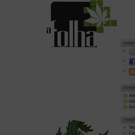
Segue
Catego
Ad
Edi
Err
Ligaç
Tri
Can