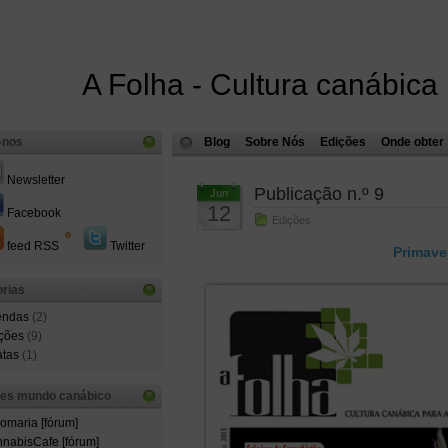
A Folha - Cultura canábica
-nos
Blog
Sobre Nós
Edições
Onde obter
Newsletter
Publicação n.º 9
Jun
12
Facebook
Edições
feed RSS
Twitter
Primave
rias
endas
(2)
ções
(9)
atas
(1)
ões mundo canábico
comaria [fórum]
nabisCafe [fórum]