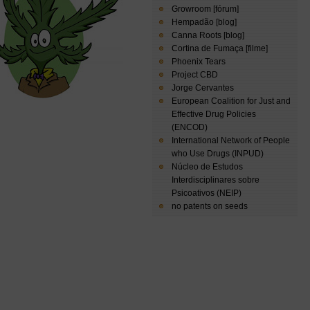
Growroom [fórum]
Hempadão [blog]
Canna Roots [blog]
Cortina de Fumaça [filme]
Phoenix Tears
Project CBD
Jorge Cervantes
European Coalition for Just and
Effective Drug Policies
(ENCOD)
International Network of People
who Use Drugs (INPUD)
Núcleo de Estudos
Interdisciplinares sobre
Psicoativos (NEIP)
no patents on seeds