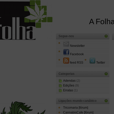
A Folha
Segue-nos
Newsletter
Facebook
feed RSS
Twitter
Categorias
Adendas
(2)
Edições
(9)
Erratas
(1)
Ligações mundo canábico
Tricomaria [fórum]
CannabisCafe [fórum]