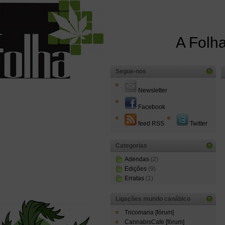
A Folha
Segue-nos
Newsletter
Facebook
feed RSS
Twitter
Categorias
Adendas
(2)
Edições
(9)
Erratas
(1)
Ligações mundo canábico
Tricomaria [fórum]
CannabisCafe [fórum]