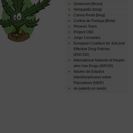
Growroom [fórum]
Hempadão [blog]
Canna Roots [blog]
Cortina de Fumaça [filme]
Phoenix Tears
Project CBD
Jorge Cervantes
European Coalition for Just and
Effective Drug Policies
(ENCOD)
International Network of People
who Use Drugs (INPUD)
Núcleo de Estudos
Interdisciplinares sobre
Psicoativos (NEIP)
no patents on seeds