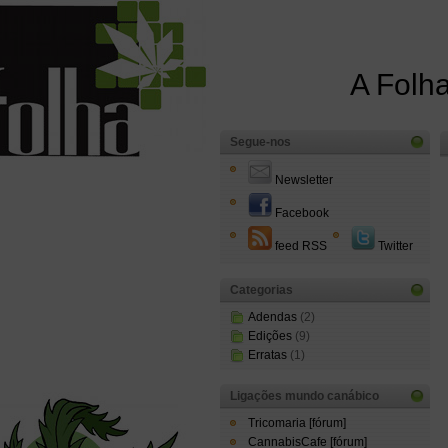
A Folha
Segue-nos
Newsletter
Facebook
feed RSS
Twitter
Categorias
Adendas
(2)
Edições
(9)
Erratas
(1)
Ligações mundo canábico
Tricomaria [fórum]
CannabisCafe [fórum]