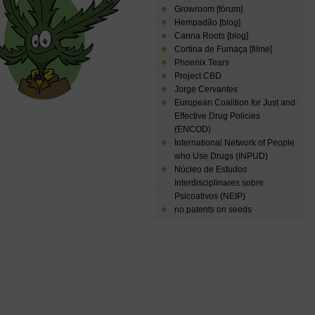
Growroom [fórum]
Hempadão [blog]
Canna Roots [blog]
Cortina de Fumaça [filme]
Phoenix Tears
Project CBD
Jorge Cervantes
European Coalition for Just and
Effective Drug Policies
(ENCOD)
International Network of People
who Use Drugs (INPUD)
Núcleo de Estudos
Interdisciplinares sobre
Psicoativos (NEIP)
no patents on seeds