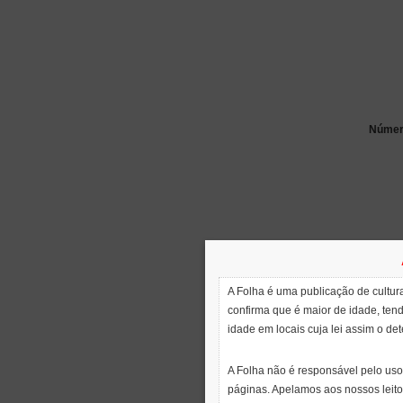
Número
A Folha é uma publicação de cultura
confirma que é maior de idade, ten
idade em locais cuja lei assim o de
A Folha não é responsável pelo uso
páginas. Apelamos aos nossos leito