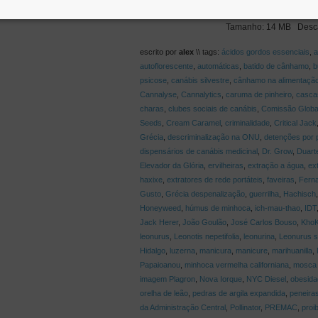
Tamanho: 14 MB Desc
escrito por
alex
\\ tags:
ácidos gordos essenciais
,
a
autoflorescente
,
automáticas
,
batido de cânhamo
,
b
psicose
,
canábis silvestre
,
cânhamo na alimentaçã
Cannalyse
,
Cannalytics
,
caruma de pinheiro
,
casca
charas
,
clubes sociais de canábis
,
Comissão Global
Seeds
,
Cream Caramel
,
criminalidade
,
Critical Jack
Grécia
,
descriminalização na ONU
,
detenções por p
dispensários de canábis medicinal
,
Dr. Grow
,
Duart
Elevador da Glória
,
ervilheiras
,
extração a água
,
ex
haxixe
,
extratores de rede portáteis
,
faveiras
,
Fern
Gusto
,
Grécia despenalização
,
guerrilha
,
Hachisch
Honeyweed
,
húmus de minhoca
,
ich-mau-thao
,
IDT
Jack Herer
,
João Goulão
,
José Carlos Bouso
,
KhoK
leonurus
,
Leonotis nepetifolia
,
leonurina
,
Leonurus si
Hidalgo
,
luzerna
,
manicura
,
manicure
,
marihuanilla
,
Papaioanou
,
minhoca vermelha californiana
,
mosca 
imagem Plagron
,
Nova Iorque
,
NYC Diesel
,
obesida
orelha de leão
,
pedras de argila expandida
,
peneira
da Administração Central
,
Pollinator
,
PREMAC
,
proi