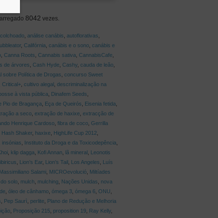
8042
arregado
vezes.
colchoado
,
análise canábis
,
autoflorativas
,
ubbleator
,
Califórnia
,
canábis e o sono
,
canábis e
o
,
Canna Roots
,
Cannabis sativa
,
CannabisCafe
,
s de árvores
,
Cash Hyde
,
Cashy
,
cauda de leão
,
 sobre Política de Drogas
,
concurso Sweet
,
Critical+
,
cultivo alegal
,
descriminalização na
osse à vista pública
,
Dinafem Seeds
,
e Pio de Bragança
,
Eça de Queirós
,
Eisenia fetida
,
tração a seco
,
extração de haxixe
,
extracção de
ando Henrique Cardoso
,
fibra de coco
,
Gerrilla
,
Hash Shaker
,
haxixe
,
HighLife Cup 2012
,
,
insónias
,
Instituto da Droga e da Toxicodepência
,
hoi
,
klip dagga
,
Kofi Annan
,
lã mineral
,
Leonotis
biricus
,
Lion’s Ear
,
Lion’s Tail
,
Los Angeles
,
Luís
Massimiliano Salami
,
MICROevolució
,
Miltíades
do solo
,
mulch
,
mulching
,
Nações Unidas
,
nova
de
,
óleo de cânhamo
,
ómega 3
,
ómega 6
,
ONU
,
s
,
Pep Saurì
,
perlite
,
Plano de Redução e Melhoria
bição
,
Proposição 215
,
proposition 19
,
Ray Kelly
,