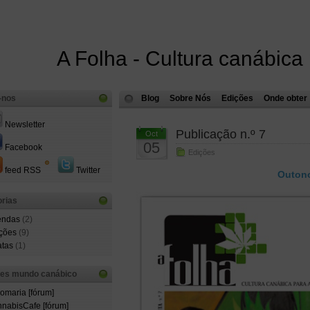
A Folha - Cultura canábica
-nos
Blog
Sobre Nós
Edições
Onde obter
Newsletter
Publicação n.º 7
Oct
05
Facebook
Edições
feed RSS
Twitter
Outono
rias
endas
(2)
ções
(9)
atas
(1)
ões mundo canábico
comaria [fórum]
nabisCafe [fórum]