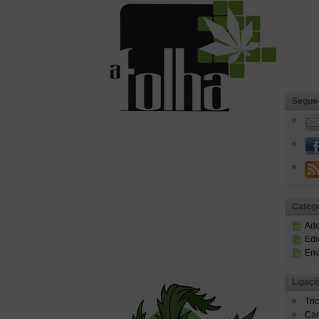
Segue
Catego
Ad
Edi
Err
Ligaç
Tri
Can