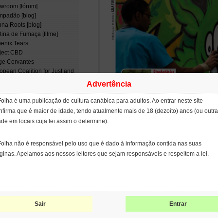
wroom [fórum]
padão [blog]
na Roots [blog]
tina de Fumaça [filme]
enix Tears
ject CBD
ge Cervantes
opean Coalition for Just and
ective Drug Policies
Advertência
NCOD)
ernational Network of People
Folha é uma publicação de cultura canábica para adultos. Ao entrar neste site
 Use Drugs (INPUD)
nfirma que é maior de idade, tendo atualmente mais de 18 (dezoito) anos (ou outra
leo de Estudos
ade em locais cuja lei assim o determine).
erdisciplinares sobre
coativos (NEIP)
Folha não é responsável pelo uso que é dado à informação contida nas suas
patents on seeds
ginas. Apelamos aos nossos leitores que sejam responsáveis e respeitem a lei.
Sair
Entrar