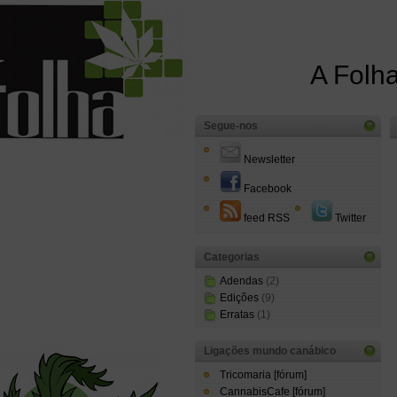
A Folha
Segue-nos
Newsletter
Facebook
feed RSS
Twitter
Categorias
Adendas
(2)
Edições
(9)
Erratas
(1)
Ligações mundo canábico
Tricomaria [fórum]
CannabisCafe [fórum]