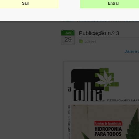
Rick Simpson
,
Run From the Cure
,
San
,
sementes 
Sair
Entrar
Comportamentos Aditivos e Dependências
,
shandil
Steinernema feltiae
,
substrato para hidroponia
,
Supe
vermiculite
,
wilde dagga
,
Xhosa
,
YOUTH ONE
,
Zaka
Publicação n.º 3
Jan
29
Edições
Janeir