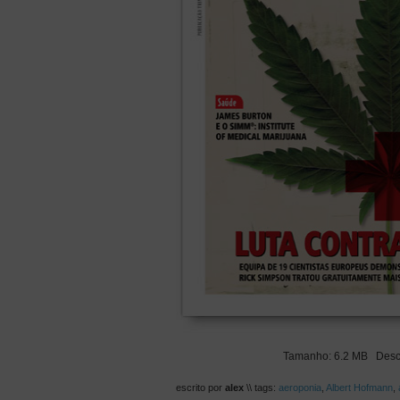
Tamanho: 6.2 MB Des
escrito por
alex
\\ tags:
aeroponia
,
Albert Hofmann
,