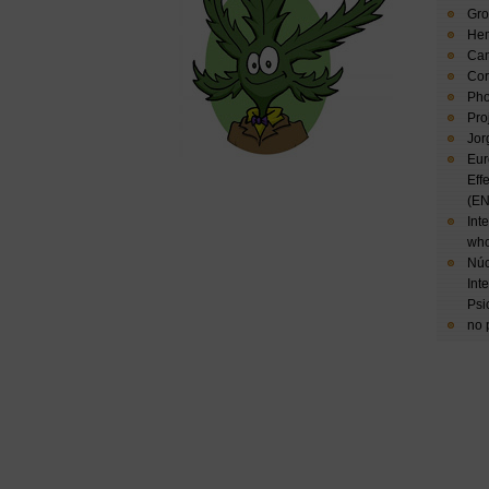
Gro
Hem
Can
Cor
Pho
Pro
Jor
Eur
Eff
(E
Int
who
Núc
Int
Psi
no 