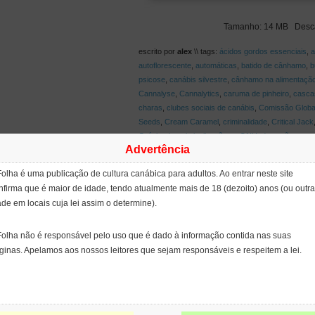
Tamanho: 14 MB Desc
escrito por
alex
\\ tags:
ácidos gordos essenciais
,
a
autoflorescente
,
automáticas
,
batido de cânhamo
,
b
psicose
,
canábis silvestre
,
cânhamo na alimentaçã
Cannalyse
,
Cannalytics
,
caruma de pinheiro
,
casca
charas
,
clubes sociais de canábis
,
Comissão Global
Seeds
,
Cream Caramel
,
criminalidade
,
Critical Jack
Grécia
,
descriminalização na ONU
,
detenções por p
Advertência
dispensários de canábis medicinal
,
Dr. Grow
,
Duart
Elevador da Glória
,
ervilheiras
,
extração a água
,
ex
Folha é uma publicação de cultura canábica para adultos. Ao entrar neste site
haxixe
,
extratores de rede portáteis
,
faveiras
,
Fern
nfirma que é maior de idade, tendo atualmente mais de 18 (dezoito) anos (ou outra
Gusto
,
Grécia despenalização
,
guerrilha
,
Hachisch
ade em locais cuja lei assim o determine).
Honeyweed
,
húmus de minhoca
,
ich-mau-thao
,
IDT
Jack Herer
,
João Goulão
,
José Carlos Bouso
,
KhoK
leonurus
,
Leonotis nepetifolia
,
leonurina
,
Leonurus si
Folha não é responsável pelo uso que é dado à informação contida nas suas
Hidalgo
,
luzerna
,
manicura
,
manicure
,
marihuanilla
,
ginas. Apelamos aos nossos leitores que sejam responsáveis e respeitem a lei.
Papaioanou
,
minhoca vermelha californiana
,
mosca 
imagem Plagron
,
Nova Iorque
,
NYC Diesel
,
obesida
orelha de leão
,
pedras de argila expandida
,
peneira
da Administração Central
,
Pollinator
,
PREMAC
,
proi