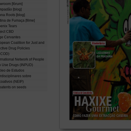
wroom [fórum]
padão [blog]
na Roots [blog]
tina de Fumaça [filme]
enix Tears
ject CBD
ge Cervantes
opean Coalition for Just and
ective Drug Policies
NCOD)
ernational Network of People
 Use Drugs (INPUD)
leo de Estudos
erdisciplinares sobre
coativos (NEIP)
patents on seeds