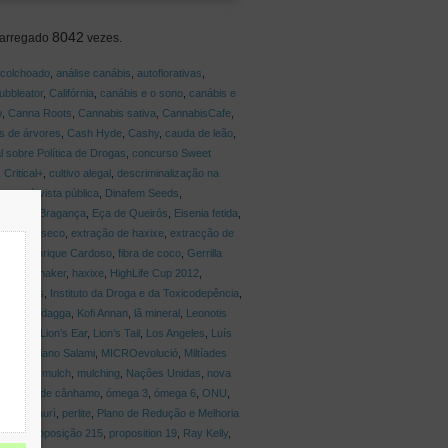
8042
arregado
vezes.
colchoado
,
análise canábis
,
autoflorativas
,
ubbleator
,
Califórnia
,
canábis e o sono
,
canábis e
o
,
Canna Roots
,
Cannabis sativa
,
CannabisCafe
,
s de árvores
,
Cash Hyde
,
Cashy
,
cauda de leão
,
 sobre Política de Drogas
,
concurso Sweet
,
Critical+
,
cultivo alegal
,
descriminalização na
osse à vista pública
,
Dinafem Seeds
,
e Pio de Bragança
,
Eça de Queirós
,
Eisenia fetida
,
tração a seco
,
extração de haxixe
,
extracção de
ando Henrique Cardoso
,
fibra de coco
,
Gerrilla
,
Hash Shaker
,
haxixe
,
HighLife Cup 2012
,
,
insónias
,
Instituto da Droga e da Toxicodepência
,
hoi
,
klip dagga
,
Kofi Annan
,
lã mineral
,
Leonotis
biricus
,
Lion’s Ear
,
Lion’s Tail
,
Los Angeles
,
Luís
Massimiliano Salami
,
MICROevolució
,
Miltíades
do solo
,
mulch
,
mulching
,
Nações Unidas
,
nova
de
,
óleo de cânhamo
,
ómega 3
,
ómega 6
,
ONU
,
s
,
Pep Saurì
,
perlite
,
Plano de Redução e Melhoria
bição
,
Proposição 215
,
proposition 19
,
Ray Kelly
,