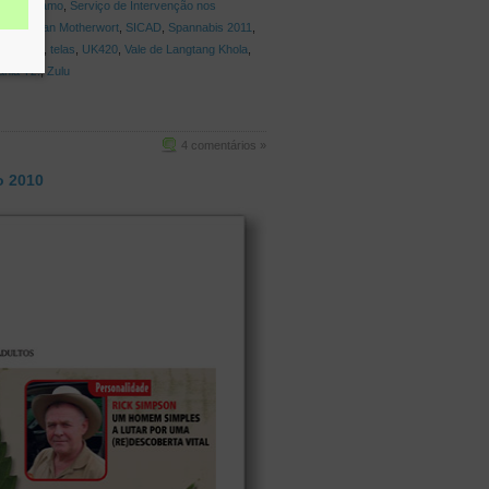
de cânhamo
,
Serviço de Intervenção nos
ay
,
Siberian Motherwort
,
SICAD
,
Spannabis 2011
,
r Skunk
,
telas
,
UK420
,
Vale de Langtang Khola
,
hia Tz.
,
Zulu
4 comentários »
o 2010