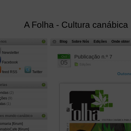
A Folha - Cultura canábica
-nos
Blog
Sobre Nós
Edições
Onde obter
Newsletter
Publicação n.º 7
Oct
05
Facebook
Edições
feed RSS
Twitter
Outono
rias
endas
(2)
ções
(9)
atas
(1)
ões mundo canábico
comaria [fórum]
nabisCafe [fórum]