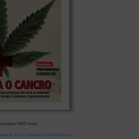
3955
carregado
vezes.
amida de ácido D- lisérgico
,
Antonio Maria Costa
,