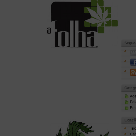
Segue
Catego
Ad
Edi
Err
Ligaç
Tri
Can