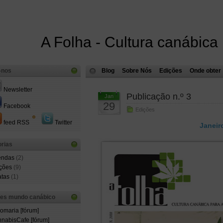
A Folha - Cultura canábica
-nos
Blog
Sobre Nós
Edições
Onde obter
Newsletter
Publicação n.º 3
Jan
29
Facebook
Edições
feed RSS
Twitter
Janeir
rias
endas
(2)
ções
(9)
atas
(1)
ões mundo canábico
comaria [fórum]
nabisCafe [fórum]