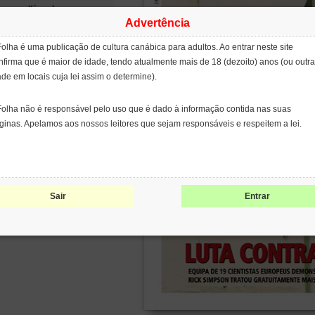
wroom [fórum]
Advertência
padão [blog]
na Roots [blog]
Folha é uma publicação de cultura canábica para adultos. Ao entrar neste site
tina de Fumaça [filme]
nfirma que é maior de idade, tendo atualmente mais de 18 (dezoito) anos (ou outra
enix Tears
ject CBD
ade em locais cuja lei assim o determine).
ge Cervantes
opean Coalition for Just and
Folha não é responsável pelo uso que é dado à informação contida nas suas
ective Drug Policies
ginas. Apelamos aos nossos leitores que sejam responsáveis e respeitem a lei.
NCOD)
ernational Network of People
 Use Drugs (INPUD)
leo de Estudos
erdisciplinares sobre
Sair
Entrar
coativos (NEIP)
patents on seeds