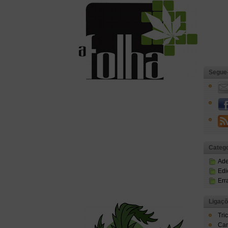
Segue
Catego
Ad
Edi
Err
Ligaç
Tri
Can