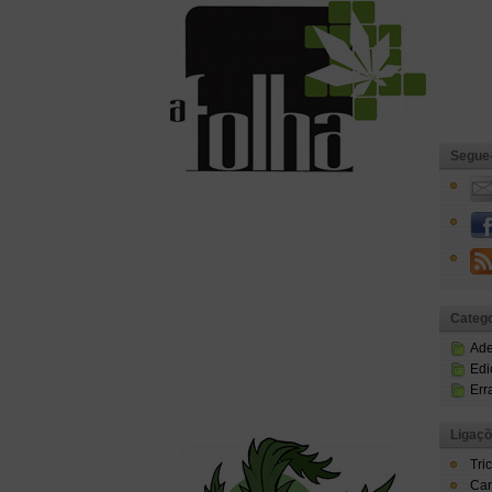
Segue
Catego
Ad
Edi
Err
Ligaç
Tri
Can