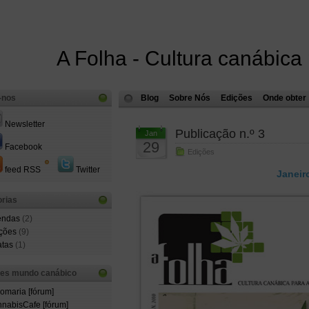
A Folha - Cultura canábica
-nos
Blog
Sobre Nós
Edições
Onde obter
Newsletter
Publicação n.º 3
Jan
29
Facebook
Edições
feed RSS
Twitter
Janeir
rias
endas
(2)
ções
(9)
atas
(1)
ões mundo canábico
comaria [fórum]
nabisCafe [fórum]