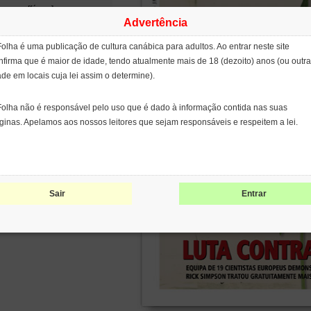
wroom [fórum]
Advertência
padão [blog]
na Roots [blog]
Folha é uma publicação de cultura canábica para adultos. Ao entrar neste site
tina de Fumaça [filme]
nfirma que é maior de idade, tendo atualmente mais de 18 (dezoito) anos (ou outra
enix Tears
ject CBD
ade em locais cuja lei assim o determine).
ge Cervantes
opean Coalition for Just and
Folha não é responsável pelo uso que é dado à informação contida nas suas
ective Drug Policies
ginas. Apelamos aos nossos leitores que sejam responsáveis e respeitem a lei.
NCOD)
ernational Network of People
 Use Drugs (INPUD)
leo de Estudos
erdisciplinares sobre
Sair
Entrar
coativos (NEIP)
patents on seeds