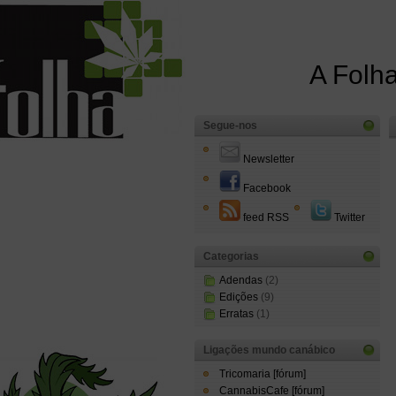
A Folha
Segue-nos
Newsletter
Facebook
feed RSS
Twitter
Categorias
Adendas
(2)
Edições
(9)
Erratas
(1)
Ligações mundo canábico
Tricomaria [fórum]
CannabisCafe [fórum]