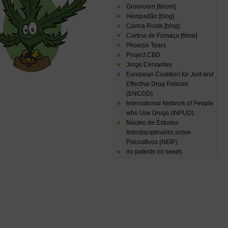
Growroom [fórum]
Hempadão [blog]
Canna Roots [blog]
Cortina de Fumaça [filme]
Phoenix Tears
Project CBD
Jorge Cervantes
European Coalition for Just and
Effective Drug Policies
(ENCOD)
International Network of People
who Use Drugs (INPUD)
Núcleo de Estudos
Interdisciplinares sobre
Psicoativos (NEIP)
no patents on seeds