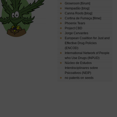
Growroom [fórum]
Hempadão [blog]
Canna Roots [blog]
Cortina de Fumaça [filme]
Phoenix Tears
Project CBD
Jorge Cervantes
European Coalition for Just and
Effective Drug Policies
(ENCOD)
International Network of People
who Use Drugs (INPUD)
Núcleo de Estudos
Interdisciplinares sobre
Psicoativos (NEIP)
no patents on seeds