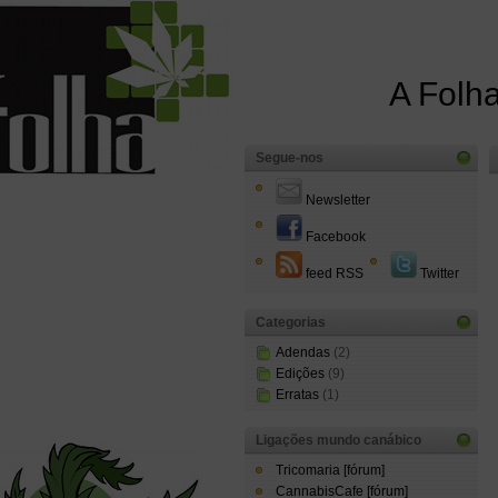
A Folha
Segue-nos
Newsletter
Facebook
feed RSS
Twitter
Categorias
Adendas
(2)
Edições
(9)
Erratas
(1)
Ligações mundo canábico
Tricomaria [fórum]
CannabisCafe [fórum]