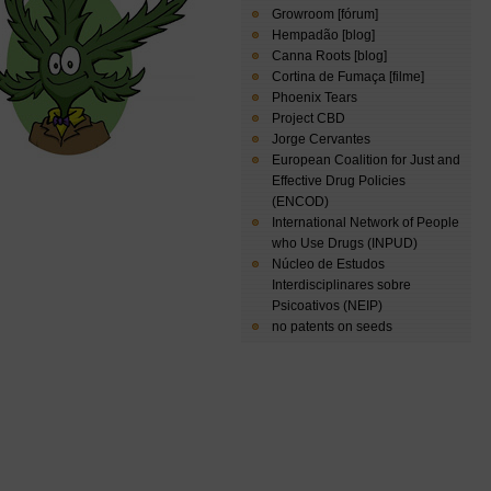
Growroom [fórum]
Hempadão [blog]
Canna Roots [blog]
Cortina de Fumaça [filme]
Phoenix Tears
Project CBD
Jorge Cervantes
European Coalition for Just and
Effective Drug Policies
(ENCOD)
International Network of People
who Use Drugs (INPUD)
Núcleo de Estudos
Interdisciplinares sobre
Psicoativos (NEIP)
no patents on seeds