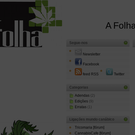
A Folha
Segue-nos
Newsletter
Facebook
feed RSS
Twitter
Categorias
Adendas
(2)
Edições
(9)
Erratas
(1)
Ligações mundo canábico
Tricomaria [fórum]
CannabisCafe [fórum]