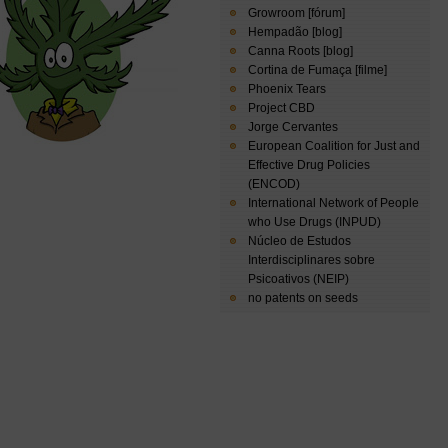
Growroom [fórum]
Hempadão [blog]
Canna Roots [blog]
Cortina de Fumaça [filme]
Phoenix Tears
Project CBD
Jorge Cervantes
European Coalition for Just and
Effective Drug Policies
(ENCOD)
International Network of People
who Use Drugs (INPUD)
Núcleo de Estudos
Interdisciplinares sobre
Psicoativos (NEIP)
no patents on seeds