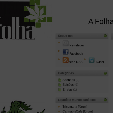
A Folha
Segue-nos
Newsletter
Facebook
feed RSS
Twitter
Categorias
Adendas
(2)
Edições
(9)
Erratas
(1)
Ligações mundo canábico
Tricomaria [fórum]
CannabisCafe [fórum]