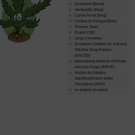
Growroom [fórum]
Hempadão [blog]
Canna Roots [blog]
Cortina de Fumaça [filme]
Phoenix Tears
Project CBD
Jorge Cervantes
European Coalition for Just and
Effective Drug Policies
(ENCOD)
International Network of People
who Use Drugs (INPUD)
Núcleo de Estudos
Interdisciplinares sobre
Psicoativos (NEIP)
no patents on seeds