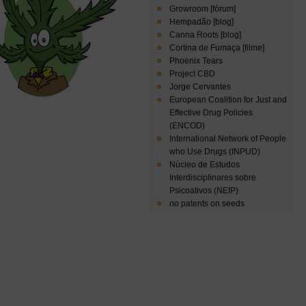
Growroom [fórum]
Hempadão [blog]
Canna Roots [blog]
Cortina de Fumaça [filme]
Phoenix Tears
Project CBD
Jorge Cervantes
European Coalition for Just and
Effective Drug Policies
(ENCOD)
International Network of People
who Use Drugs (INPUD)
Núcleo de Estudos
Interdisciplinares sobre
Psicoativos (NEIP)
no patents on seeds