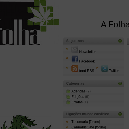
A Folha
Segue-nos
Newsletter
Facebook
feed RSS
Twitter
Categorias
Adendas
(2)
Edições
(9)
Erratas
(1)
Ligações mundo canábico
Tricomaria [fórum]
CannabisCafe [fórum]