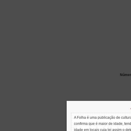
Número
A Folha é uma publicação de cultura
confirma que é maior de idade, ten
idade em locais cuja lei assim o de