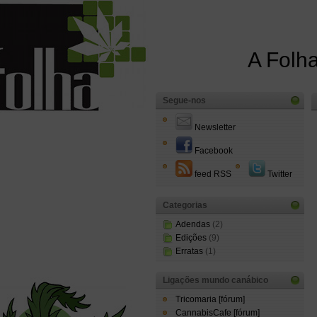
A Folha
Segue-nos
Newsletter
Facebook
feed RSS
Twitter
Categorias
Adendas
(2)
Edições
(9)
Erratas
(1)
Ligações mundo canábico
Tricomaria [fórum]
CannabisCafe [fórum]