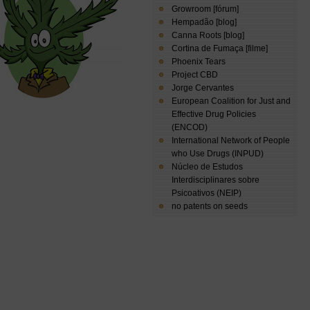
Growroom [fórum]
Hempadão [blog]
Canna Roots [blog]
Cortina de Fumaça [filme]
Phoenix Tears
Project CBD
Jorge Cervantes
European Coalition for Just and
Effective Drug Policies
(ENCOD)
International Network of People
who Use Drugs (INPUD)
Núcleo de Estudos
Interdisciplinares sobre
Psicoativos (NEIP)
no patents on seeds