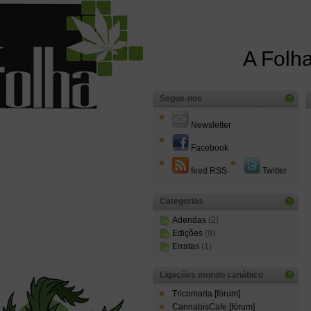
A Folha
Segue-nos
Newsletter
Facebook
feed RSS
Twitter
Categorias
Adendas
(2)
Edições
(9)
Erratas
(1)
Ligações mundo canábico
Tricomaria [fórum]
CannabisCafe [fórum]