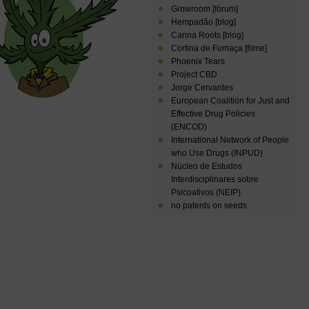
Growroom [fórum]
Hempadão [blog]
Canna Roots [blog]
Cortina de Fumaça [filme]
Phoenix Tears
Project CBD
Jorge Cervantes
European Coalition for Just and
Effective Drug Policies
(ENCOD)
International Network of People
who Use Drugs (INPUD)
Núcleo de Estudos
Interdisciplinares sobre
Psicoativos (NEIP)
no patents on seeds