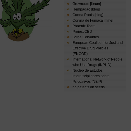
Growroom [fórum]
Hempadão [blog]
Canna Roots [blog]
Cortina de Fumaça [filme]
Phoenix Tears
Project CBD
Jorge Cervantes
European Coalition for Just and
Effective Drug Policies
(ENCOD)
International Network of People
who Use Drugs (INPUD)
Núcleo de Estudos
Interdisciplinares sobre
Psicoativos (NEIP)
no patents on seeds