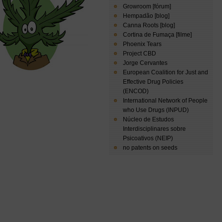
Growroom [fórum]
Hempadão [blog]
Canna Roots [blog]
Cortina de Fumaça [filme]
Phoenix Tears
Project CBD
Jorge Cervantes
European Coalition for Just and
Effective Drug Policies
(ENCOD)
International Network of People
who Use Drugs (INPUD)
Núcleo de Estudos
Interdisciplinares sobre
Psicoativos (NEIP)
no patents on seeds