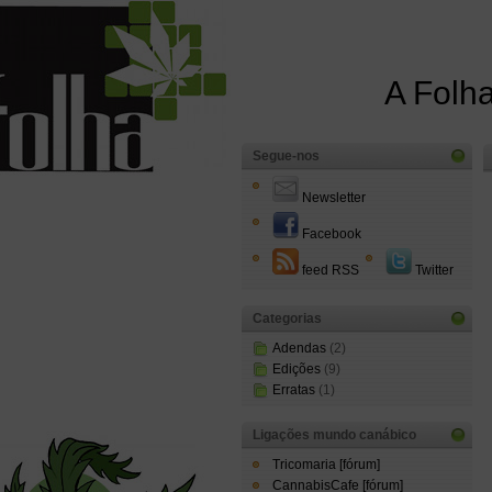
A Folha
Segue-nos
Newsletter
Facebook
feed RSS
Twitter
Categorias
Adendas
(2)
Edições
(9)
Erratas
(1)
Ligações mundo canábico
Tricomaria [fórum]
CannabisCafe [fórum]