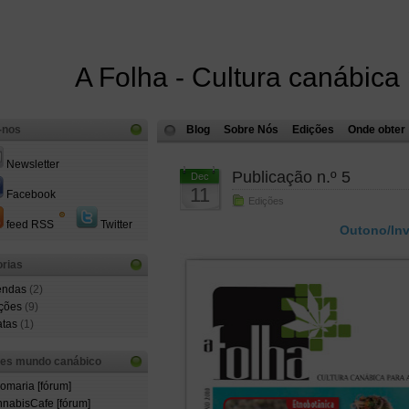
A Folha - Cultura canábica
-nos
Blog
Sobre Nós
Edições
Onde obter
Newsletter
Publicação n.º 5
Dec
11
Facebook
Edições
feed RSS
Twitter
Outono/Inv
rias
endas
(2)
ções
(9)
atas
(1)
ões mundo canábico
comaria [fórum]
nabisCafe [fórum]