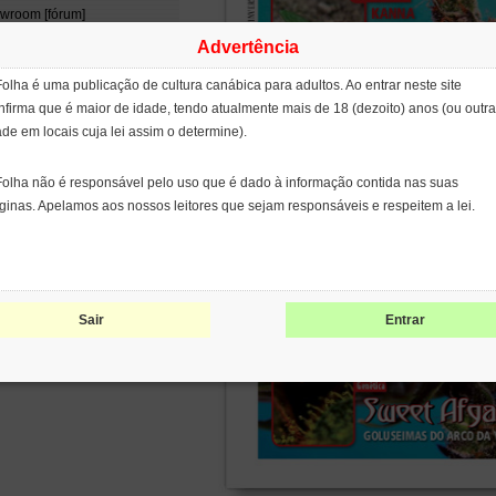
wroom [fórum]
padão [blog]
Advertência
na Roots [blog]
tina de Fumaça [filme]
Folha é uma publicação de cultura canábica para adultos. Ao entrar neste site
enix Tears
nfirma que é maior de idade, tendo atualmente mais de 18 (dezoito) anos (ou outra
ject CBD
ade em locais cuja lei assim o determine).
ge Cervantes
opean Coalition for Just and
Folha não é responsável pelo uso que é dado à informação contida nas suas
ective Drug Policies
NCOD)
ginas. Apelamos aos nossos leitores que sejam responsáveis e respeitem a lei.
ernational Network of People
 Use Drugs (INPUD)
leo de Estudos
erdisciplinares sobre
coativos (NEIP)
Sair
Entrar
patents on seeds