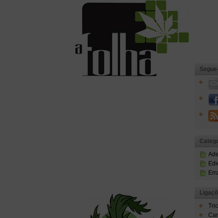
Segue
Catego
Ad
Edi
Err
Ligaç
Tri
Can