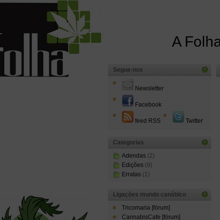
A Folha
Segue-nos
Newsletter
Facebook
feed RSS
Twitter
Categorias
Adendas
(2)
Edições
(9)
Erratas
(1)
Ligações mundo canábico
Tricomaria [fórum]
CannabisCafe [fórum]