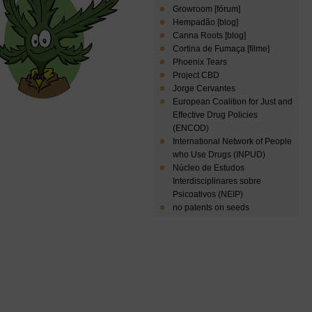
Growroom [fórum]
Hempadão [blog]
Canna Roots [blog]
Cortina de Fumaça [filme]
Phoenix Tears
Project CBD
Jorge Cervantes
European Coalition for Just and
Effective Drug Policies
(ENCOD)
International Network of People
who Use Drugs (INPUD)
Núcleo de Estudos
Interdisciplinares sobre
Psicoativos (NEIP)
no patents on seeds