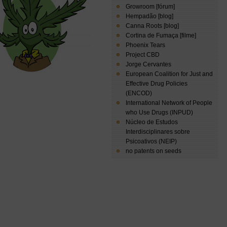
Growroom [fórum]
Hempadão [blog]
Canna Roots [blog]
Cortina de Fumaça [filme]
Phoenix Tears
Project CBD
Jorge Cervantes
European Coalition for Just and
Effective Drug Policies
(ENCOD)
International Network of People
who Use Drugs (INPUD)
Núcleo de Estudos
Interdisciplinares sobre
Psicoativos (NEIP)
no patents on seeds