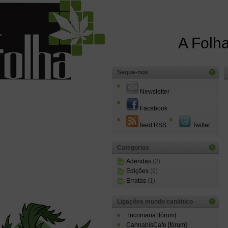
A Folha
Segue-nos
Newsletter
Facebook
feed RSS
Twitter
Categorias
Adendas
(2)
Edições
(9)
Erratas
(1)
Ligações mundo canábico
Tricomaria [fórum]
CannabisCafe [fórum]