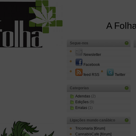
A Folha
Segue-nos
Newsletter
Facebook
feed RSS
Twitter
Categorias
Adendas
(2)
Edições
(9)
Erratas
(1)
Ligações mundo canábico
Tricomaria [fórum]
CannabisCafe [fórum]