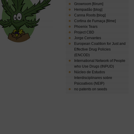
Growroom [fórum]
Hempadão [blog]
Canna Roots [blog]
Cortina de Fumaça [filme]
Phoenix Tears
Project CBD
Jorge Cervantes
European Coalition for Just and
Effective Drug Policies
(ENCOD)
International Network of People
who Use Drugs (INPUD)
Núcleo de Estudos
Interdisciplinares sobre
Psicoativos (NEIP)
no patents on seeds