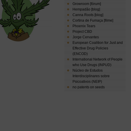
Growroom [fórum]
Hempadão [blog]
Canna Roots [blog]
Cortina de Fumaça [filme]
Phoenix Tears
Project CBD
Jorge Cervantes
European Coalition for Just and
Effective Drug Policies
(ENCOD)
International Network of People
who Use Drugs (INPUD)
Núcleo de Estudos
Interdisciplinares sobre
Psicoativos (NEIP)
no patents on seeds