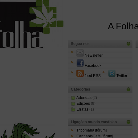
A Folha
Segue-nos
Newsletter
Facebook
feed RSS
Twitter
Categorias
Adendas
(2)
Edições
(9)
Erratas
(1)
Ligações mundo canábico
Tricomaria [fórum]
CannabisCafe [fórum]