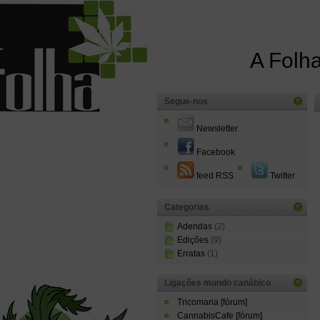
A Folha
Segue-nos
Newsletter
Facebook
feed RSS
Twitter
Categorias
Adendas
(2)
Edições
(9)
Erratas
(1)
Ligações mundo canábico
Tricomaria [fórum]
CannabisCafe [fórum]