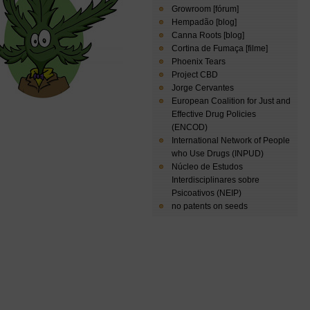
Growroom [fórum]
Hempadão [blog]
Canna Roots [blog]
Cortina de Fumaça [filme]
Phoenix Tears
Project CBD
Jorge Cervantes
European Coalition for Just and
Effective Drug Policies
(ENCOD)
International Network of People
who Use Drugs (INPUD)
Núcleo de Estudos
Interdisciplinares sobre
Psicoativos (NEIP)
no patents on seeds