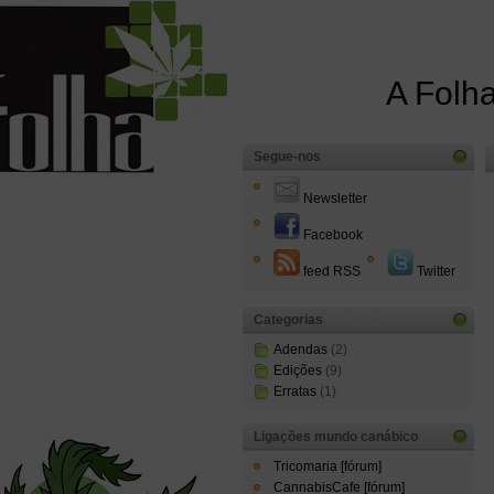
A Folha
Segue-nos
Newsletter
Facebook
feed RSS
Twitter
Categorias
Adendas
(2)
Edições
(9)
Erratas
(1)
Ligações mundo canábico
Tricomaria [fórum]
CannabisCafe [fórum]