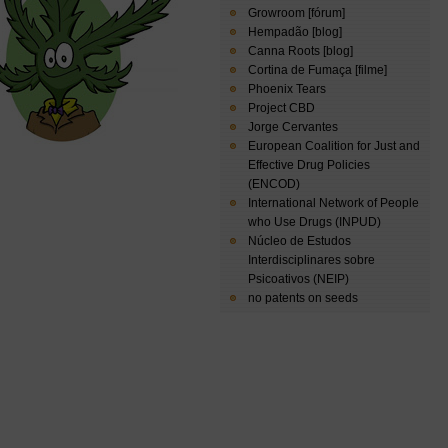
Growroom [fórum]
Hempadão [blog]
Canna Roots [blog]
Cortina de Fumaça [filme]
Phoenix Tears
Project CBD
Jorge Cervantes
European Coalition for Just and
Effective Drug Policies
(ENCOD)
International Network of People
who Use Drugs (INPUD)
Núcleo de Estudos
Interdisciplinares sobre
Psicoativos (NEIP)
no patents on seeds