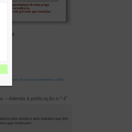
483.5 kB
ragas
,
fungos
,
Fusarium graminearum
,
míldio
,
s – Adenda à publicação n.º 4”
abéns pela revista e pelo trabalho que tem
spero que continuem.