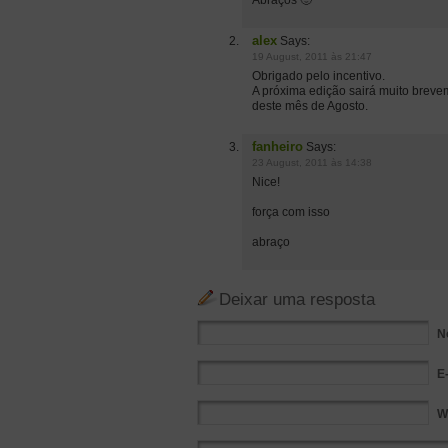
Abraços 🙂
alex
Says:
19 August, 2011 às 21:47
Obrigado pelo incentivo.
A próxima edição sairá muito brevem
deste mês de Agosto.
fanheiro
Says:
23 August, 2011 às 14:38
Nice!
força com isso
abraço
Deixar uma resposta
N
E
W