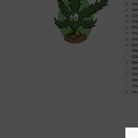
Gro
Hem
Can
Cor
Pho
Pro
Jor
Eur
Eff
(E
Int
who
Núc
Int
Psi
no 