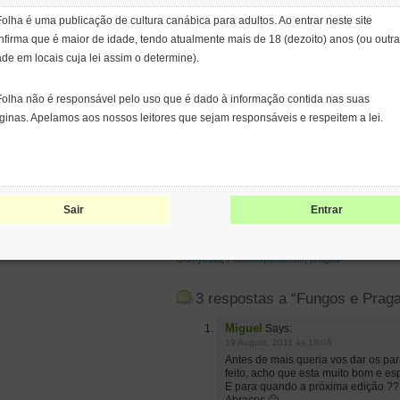
Folha é uma publicação de cultura canábica para adultos. Ao entrar neste site
nfirma que é maior de idade, tendo atualmente mais de 18 (dezoito) anos (ou outra
ade em locais cuja lei assim o determine).
Folha não é responsável pelo uso que é dado à informação contida nas suas
Tamanho: 
ginas. Apelamos aos nossos leitores que sejam responsáveis e respeitem a lei.
Partilha:
Sair
Entrar
escrito por
alex
\\ tags:
Alternaria alternata
,
evitar p
Oomycota
,
Peronosporaceae
,
pragas
3 respostas a “Fungos e Praga
Miguel
Says:
19 August, 2011 às 19:08
Antes de mais queria vos dar os par
feito, acho que esta muito bom e e
E para quando a próxima edição ??