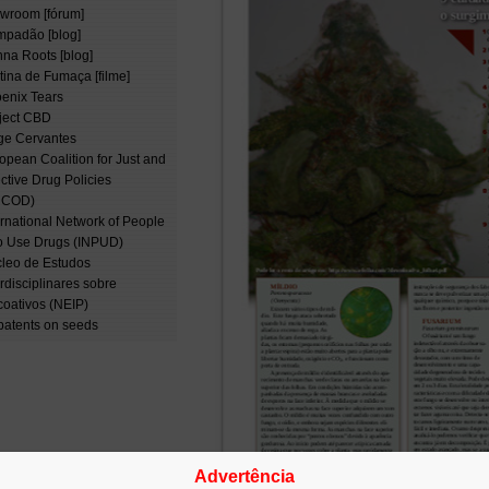
wroom [fórum]
padão [blog]
na Roots [blog]
tina de Fumaça [filme]
enix Tears
ject CBD
ge Cervantes
opean Coalition for Just and
ective Drug Policies
NCOD)
ernational Network of People
 Use Drugs (INPUD)
leo de Estudos
erdisciplinares sobre
coativos (NEIP)
patents on seeds
Advertência