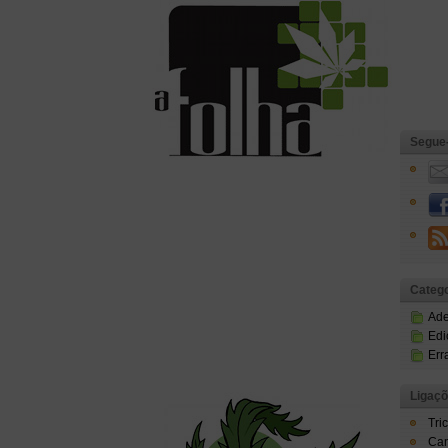
Segue
Catego
Ad
Edi
Err
Ligaç
Tri
Can