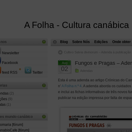
A Folha - Cultura canábica
-nos
Blog
Sobre Nós
Edições
Onde obter
Cultivo Salvia divinorum – Adenda à publicação 
Newsletter
Fungos e Pragas – Aden
Facebook
Aug
02
Adendas
feed RSS
Twitter
Esta é uma adenda ao artigo Crónicas do Can
rias
n’
A Folha n.º 4
. A adenda aborda os cuidados 
e inclui as fichas informativas de três novos f
endas
(2)
publicar na edição impressa por falta de espa
ções
(9)
atas
(1)
ões mundo canábico
comaria [fórum]
nabisCafe [fórum]